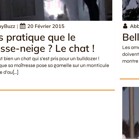
byBuzz
|
20 Février 2015
Abb
s pratique que le
Bel
sse-neige ? Le chat !
Les ama
doivent
t bien un chat qui s’est pris pour un bulldozer !
montre 
que sa maîtresse pose sa gamelle sur un monticule
e d’au[…]