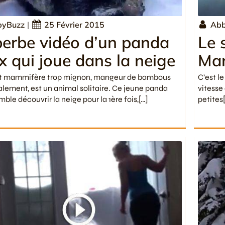
byBuzz
|
25 Février 2015
Abb
erbe vidéo d’un panda
Le 
x qui joue dans la neige
Mar
it mammifère trop mignon, mangeur de bambous
C’est le
alement, est un animal solitaire. Ce jeune panda
vitesse
mble découvrir la neige pour la 1ère fois,[…]
petites