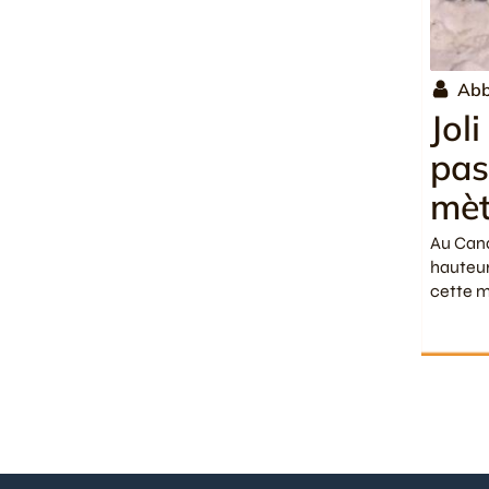
Abb
Jol
pas
mèt
Au Cana
hauteur
cette m